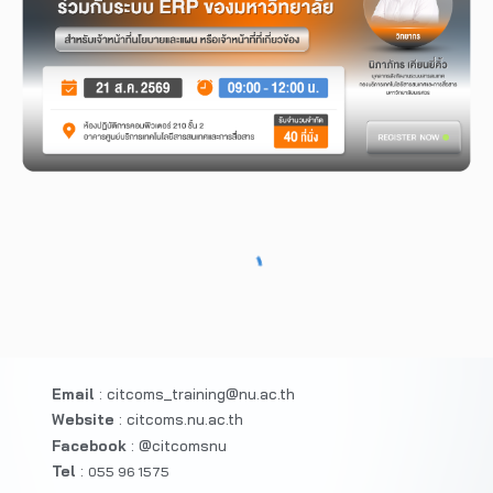
Email
:
citcoms_training@nu.ac.th
Website
:
citcoms.nu.ac.th
Facebook
:
@citcomsnu
Tel
:
055 96 1575